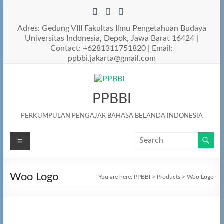
Skip
to
content
Adres: Gedung VIII Fakultas Ilmu Pengetahuan Budaya
Universitas Indonesia, Depok, Jawa Barat 16424 |
Contact: +6281311751820 | Email:
ppbbi.jakarta@gmail.com
PPBBI
PERKUMPULAN PENGAJAR BAHASA BELANDA INDONESIA
Menu
Woo Logo
You are here:
PPBBI
>
Products
>
Woo Logo