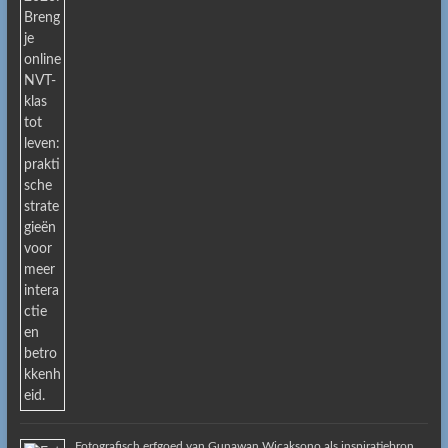
Fotografisch erfgoed van Gunawan Wicaksono als inspiratiebron